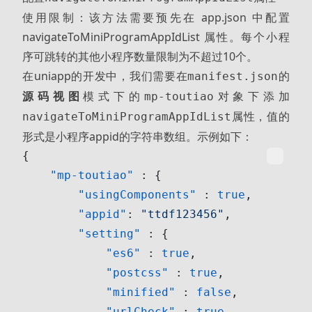
使用限制：该方法需要预先在 app.json 中配置
navigateToMiniProgramAppIdList 属性。每个小程
序可跳转的其他小程序数量限制为不超过10个。
在uniapp的开发中，我们需要在
的
manifest.json
源码视图
模式下的
对象下添加
mp-toutiao
属性，值的
navigateToMiniProgramAppIdList
形式是小程序appid的字符串数组。示例如下：
{
    "mp-toutiao"
 : {
        "usingComponents"
 : 
true
,
        "appid"
: 
"ttdf123456"
,
        "setting"
 : {
            "es6"
 : 
true
,
            "postcss"
 : 
true
,
            "minified"
 : 
false
,
            "urlCheck"
 : 
true