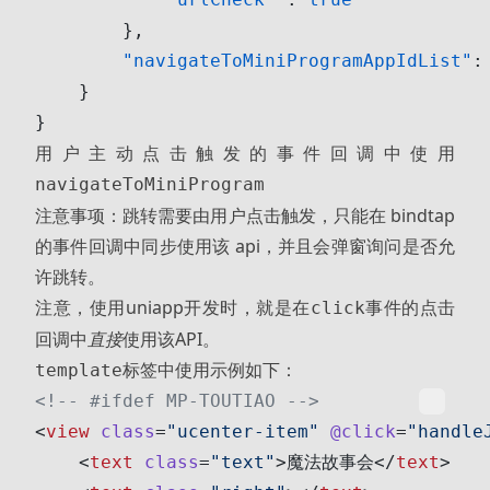
        },
        "navigateToMiniProgramAppIdList"
:
    }
}
用户主动点击触发的事件回调中使用
navigateToMiniProgram
注意事项：跳转需要由用户点击触发，只能在 bindtap
的事件回调中同步使用该 api，并且会弹窗询问是否允
许跳转。
注意，使用uniapp开发时，就是在
事件的点击
click
回调中
直接
使用该API。
标签中使用示例如下：
template
<!-- #ifdef MP-TOUTIAO -->
<
view
 class
=
"ucenter-item"
 @click
=
"handle
    <
text
 class
=
"text"
>魔法故事会</
text
>