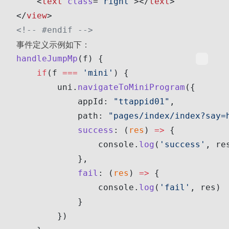
    <
text
 class
=
"right"
></
text
>
</
view
>
<!-- #endif -->
事件定义示例如下：
handleJumpMp
(f) {
    if
(f 
===
 'mini'
) {
        uni.
navigateToMiniProgram
({
            appId: 
"ttappid01"
,
            path: 
"pages/index/index?say=
            success
: (
res
) 
=>
 {
                console.
log
(
'success'
, re
            },
            fail
: (
res
) 
=>
 {
                console.
log
(
'fail'
, res)
            }
        })