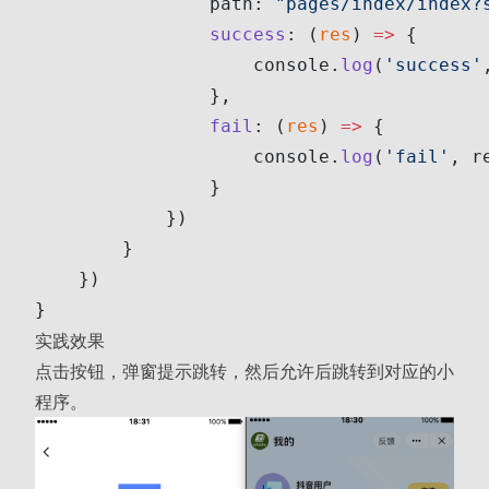
                path: 
"pages/index/index?
                success
: (
res
) 
=>
 {
                    console.
log
(
'success'
                },
                fail
: (
res
) 
=>
 {
                    console.
log
(
'fail'
, r
                }
            })
        }
    }) 
}
实践效果
点击按钮，弹窗提示跳转，然后允许后跳转到对应的小
程序。