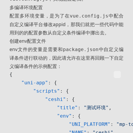
多编译环境配置
配置多环境变量，是为了在
中配合
vue.config.js
自定义编译平台修改appid，那我们就把一些代码中能
用到的的配置参数从自定义条件编译中挪出去。
创建env配置文件
env文件的变量是需要和
中自定义编
package.json
译条件进行联动的，因此请允许在这里再回顾一下自定
义编译条件的示例配置：
{
    "uni-app"
: {
        "scripts"
: {
            "ceshi"
: {
                "title"
: 
"测试环境"
,
                "env"
: {
                    "UNI_PLATFORM"
: 
"mp-t
                    "NAME"
: 
"ceshi"