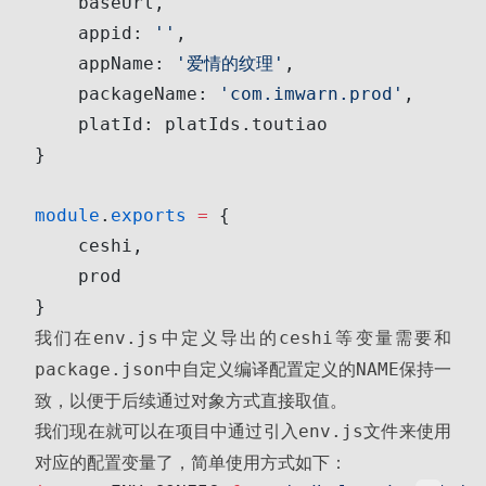
    baseUrl,
    appid: 
''
,
    appName: 
'爱情的纹理'
,
    packageName: 
'com.imwarn.prod'
,
    platId: platIds.toutiao
}
module
.
exports
 =
 {
    ceshi,
    prod
}
我们在
中定义导出的
等变量需要和
env.js
ceshi
中自定义编译配置定义的
保持一
package.json
NAME
致，以便于后续通过对象方式直接取值。
我们现在就可以在项目中通过引入
文件来使用
env.js
对应的配置变量了，简单使用方式如下：