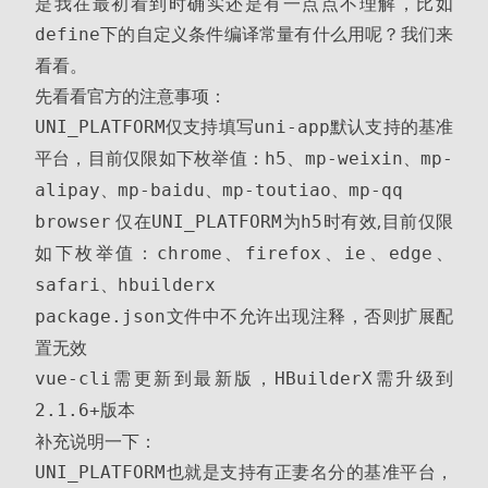
是我在最初看到时确实还是有一点点不理解，比如
下的自定义条件编译常量有什么用呢？我们来
define
看看。
先看看官方的注意事项：
仅支持填写
默认支持的基准
UNI_PLATFORM
uni-app
平台，目前仅限如下枚举值：
、
、
h5
mp-weixin
mp-
、
、
、
alipay
mp-baidu
mp-toutiao
mp-qq
仅在
为
时有效,目前仅限
browser
UNI_PLATFORM
h5
如下枚举值：
、
、
、
、
chrome
firefox
ie
edge
、
safari
hbuilderx
文件中不允许出现注释，否则扩展配
package.json
置无效
需更新到最新版，
需升级到
vue-cli
HBuilderX
版本
2.1.6+
补充说明一下：
也就是支持有正妻名分的基准平台，
UNI_PLATFORM