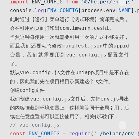
import
 ENV_CONFIG 
from
 '@/helper/env.js'
console.
log
(
ENV_CONFIG
[process.env.
NAME
].
此时通过【运行】菜单运行【测试环境】编译完成后，
会在引用的页面打印出
。
com.imwarn.ceshi
当然这种每使用一次就需要引用一次的方式不够友好，
而且我们还要动态修改
中的
manifest.json
appid
变量，我们就需要用到
配置文件
vue.config.js
了。
默认
文件在
项目中是不存在
vue.config.js
uniapp
的，因此我们先在项目根目录新建这个js文件。
创建config文件
我们创建
文件后，先把
导出
vue.config.js
env.js
的内容挂载到环境变量上，这样就等同于全局引用，后
续在任意位置都可以直接使用了。相关代码如下：
// vue.config.js
const
 ENV_CONFIG
 =
 require
(
'./helper/env.