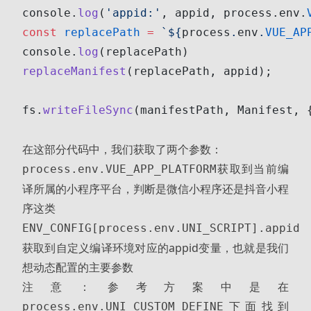
console.
log
(
'appid:'
, appid, process.env.
const
 replacePath
 =
 `${
process
.
env
.
VUE_AP
console.
log
(replacePath)
replaceManifest
(replacePath, appid);
fs.
writeFileSync
(manifestPath, Manifest, 
在这部分代码中，我们获取了两个参数：
获取到当前编
process.env.VUE_APP_PLATFORM
译所属的小程序平台，判断是微信小程序还是抖音小程
序这类
ENV_CONFIG[process.env.UNI_SCRIPT].appid
获取到自定义编译环境对应的appid变量，也就是我们
想动态配置的主要参数
注意：参考方案中是在
下面找到
process.env.UNI_CUSTOM_DEFINE