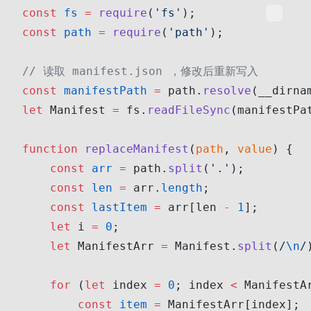
const
 fs
 =
 require
(
'fs'
);
const
 path
 =
 require
(
'path'
);
// 读取 manifest.json ，修改后重新写入
const
 manifestPath
 =
 path.
resolve
(__dirna
let
 Manifest 
=
 fs.
readFileSync
(manifestPa
function
 replaceManifest
(
path
, 
value
) {
    const
 arr
 =
 path.
split
(
'.'
);
    const
 len
 =
 arr.
length
;
    const
 lastItem
 =
 arr[len 
-
 1
];    
    let
 i 
=
 0
;
    let
 ManifestArr 
=
 Manifest.
split
(
/
\n
/
    for
 (
let
 index 
=
 0
; index 
<
 ManifestA
        const
 item
 =
 ManifestArr[index];