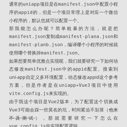
通常的
项目是在
中配置小程
uniapp
manifest.json
序的
的，但是一个项目常理上是对应一个微信
appid
小程序的，默认也就可以配置一个。
那我能怎么办呢？简单粗暴的方法，就是把
复制成
和
manifest.json
manifest-plana.json
，编译哪个小程序的时候就
manifest-planb.json
使用哪个替换掉
。
manifest.json
如果想要简单优雅点实现呢，我们就要研究一下如何动
态修改
中的
配置。搜索到
manifest.json
appid
uni-app自定义多环境配置，动态修改appid
这个参考
方案，但是作者是在
项目中使用
uniapp+Vue3
来实现的。
vite.config.js
由于我这个项目是
版本，为了配置这个切换成
Vue2
可能会踩一些莫名的坑，时间紧迫不划算（
也来
Vue3
不及测试
），那就需要研究一下怎么在
中实现配置逻辑。
vue.config.js