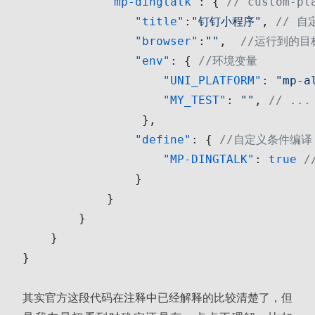
            "mp-dingtalk"
: { 
// custom
                "title"
:
"钉钉小程序"
, 
// 自
                "browser"
:
""
,  
//运行到的目标
                "env"
: { 
//环境变量
                    "UNI_PLATFORM"
: 
"mp-a
                    "MY_TEST"
: 
""
, 
// .
                 },
                "define"
: { 
//自定义条件编译
                    "MP-DINGTALK"
: 
true
 
                }
            }
        }    
    }
}
其实官方这段代码在注释中已经解释的比较清楚了，但