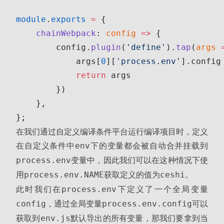
module
.
exports
 =
 {
    chainWebpack
: 
config
 =>
 {
        config.
plugin
(
'define'
).
tap
(
args
 
            args[
0
][
'process.env'
].config
            return
 args
        })
    },
};
在我们通过自定义编译条件平台运行编译项目时，定义
在自定义条件中
下的变量都会被自动合并挂载到
env
变量中，因此我们可以在这种情况下使
process.env
用
获取定义的值为
。
process.env.NAME
ceshi
此时我们在
下定义了一个全局变量
process.env
，通过全局变量
可以
config
process.env.config
获取到
默认导出的所有变量，那我们要拿到当
env.js