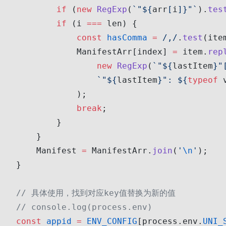
        if
 (
new
 RegExp
(
`"${
arr
[
i
]
}"`
).
tes
        if
 (i 
===
 len) {
            const
 hasComma
 =
 /,/
.
test
(ite
            ManifestArr[index] 
=
 item.
rep
                new
 RegExp
(
`"${
lastItem
}"
                `"${
lastItem
}": ${
typeof
 
            );
            break
;
        }
    }
    Manifest 
=
 ManifestArr.
join
(
'
\n
'
);
}
// 具体使用，找到对应key值替换为新的值
// console.log(process.env)
const
 appid
 =
 ENV_CONFIG
[process.env.
UNI_