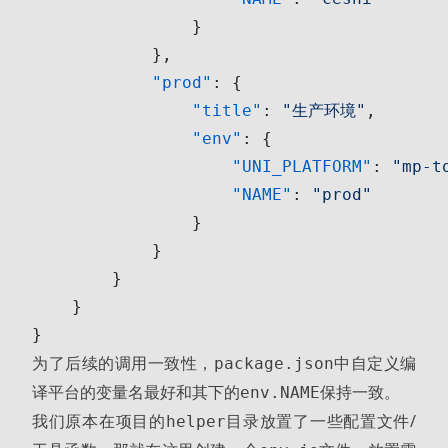
                }
            },
            "prod"
: {
                "title"
: 
"生产环境"
,
                "env"
: {
                    "UNI_PLATFORM"
: 
"mp-t
                    "NAME"
: 
"prod"
                }
            }
        }
    }
}
为了后续的调用一致性，
中自定义编
package.json
译平台的变量名最好和其下的
保持一致。
env.NAME
我们原本在项目的
目录放置了一些配置文件/
helper