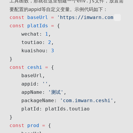
工具函数，那就在这里创建一个
文件，放置需
env.js
要配置的appid等自定义变量。示例代码如下：
const
 baseUrl
 =
 'https://imwarn.com'
const
 platIds
 =
 {
    wechat: 
1
,
    toutiao: 
2
,
    kuaishou: 
3
}
const
 ceshi
 =
 {
    baseUrl,
    appid: 
''
,
    appName: 
'测试'
,
    packageName: 
'com.imwarn.ceshi'
,
    platId: platIds.toutiao
}
const
 prod
 =
 {