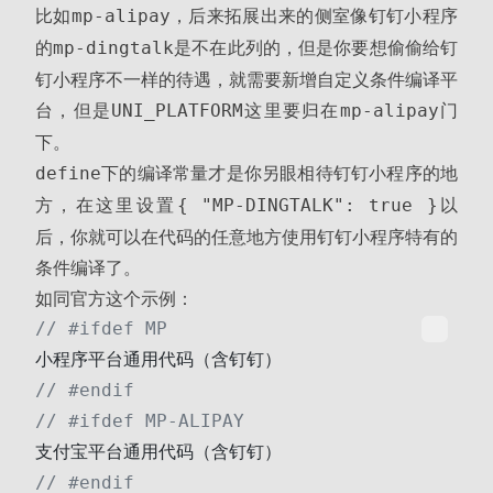
比如
，后来拓展出来的侧室像钉钉小程序
mp-alipay
的
是不在此列的，但是你要想偷偷给钉
mp-dingtalk
钉小程序不一样的待遇，就需要新增自定义条件编译平
台，但是
这里要归在
门
UNI_PLATFORM
mp-alipay
下。
下的编译常量才是你另眼相待钉钉小程序的地
define
方，在这里设置
以
{ "MP-DINGTALK": true }
后，你就可以在代码的任意地方使用钉钉小程序特有的
条件编译了。
如同官方这个示例：
// #ifdef MP
小程序平台通用代码（含钉钉）
// #endif
// #ifdef MP-ALIPAY
支付宝平台通用代码（含钉钉）
// #endif