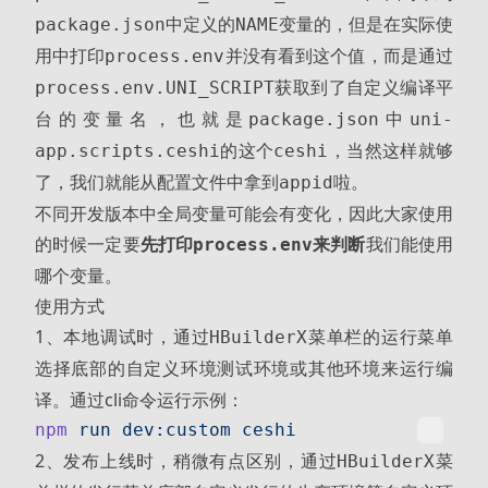
中定义的
变量的，但是在实际使
package.json
NAME
用中打印
并没有看到这个值，而是通过
process.env
获取到了自定义编译平
process.env.UNI_SCRIPT
台的变量名，也就是
中
package.json
uni-
的这个
，当然这样就够
app.scripts.ceshi
ceshi
了，我们就能从配置文件中拿到
啦。
appid
不同开发版本中全局变量可能会有变化，因此大家使用
的时候一定要
先打印
来判断
我们能使用
process.env
哪个变量。
使用方式
1、本地调试时，通过
菜单栏的
菜单
HBuilderX
运行
选择底部的自定义环境
或其他环境来运行编
测试环境
译。通过cli命令运行示例：
npm
 run
 dev:custom
 ceshi
2、发布上线时，稍微有点区别，通过
菜
HBuilderX