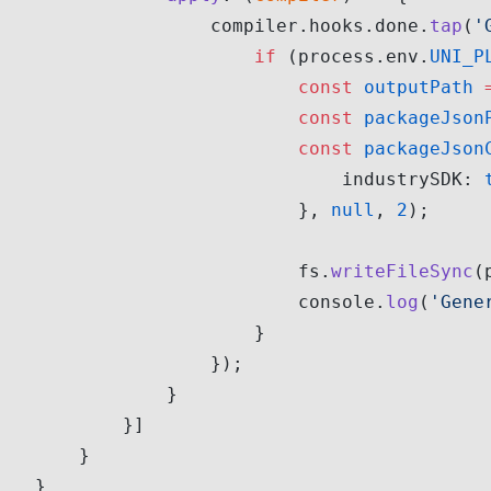
                compiler.hooks.done.
tap
(
'
                    if
 (process.env.
UNI_P
                        const
 outputPath
 
                        const
 packageJson
                        const
 packageJson
                            industrySDK: 
                        }, 
null
, 
2
);
                        fs.
writeFileSync
(
                        console.
log
(
'Gene
                    }
                });
            }
        }]
    }
}