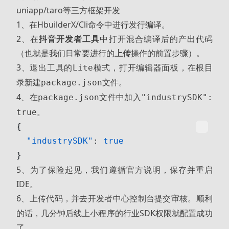
uniapp/taro等三方框架开发
1、在HbuilderX/Cli命令中进行发行编译。
2、在
抖音开发者工具
中打开混合编译后的产出代码
（也就是我们日常要进行的
上传
操作的前置步骤）。
3、退出工具的
，打开
面板，在根目
Lite模式
编辑器
录新建
文件。
package.json
4、在
文件中加入
package.json
"industrySDK":
。
true
{
  "industrySDK"
: 
true
}
5、为了保险起见，我们遵循官方说明，保存并重启
IDE。
6、上传代码，并去
控制台提交审核。顺利
开发者中心
的话，几分钟后线上小程序的行业SDK权限就配置成功
了。