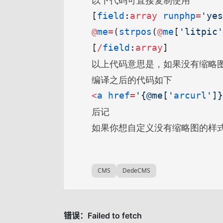
以下代码可直接复制使用
[
field
:
array
 runphp
=
'yes
@
me
=
(
strpos
(
@
me
[
'litpic'
[
/
field
:
array
]
以上代码意思是，如果没有缩略
编译之后的代码如下
<
a
 href
=
'{@me['
arcurl
']}
后记
如果你想自定义没有缩略图的样
CMS
DedeCMS