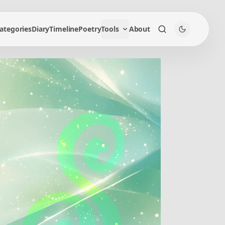
ategories
Diary
Timeline
Poetry
Tools
About