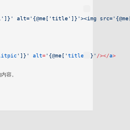
l']}' alt='{@me['title']}'><img src='{@me
litpic
']}'
 alt
=
'{@me['
title
']}'
/></
a
>
的内容。