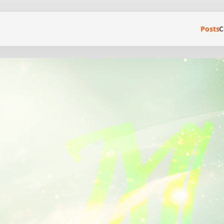
Posts
C