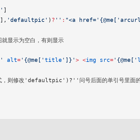
'
]  
],
'defaultpic'
)
?
''
:
"<a href='{@me['arcur
图就显示为空白，有则显示
'
 alt
=
'{@me['
title
']}'
>
 <
img
 src
=
'{@me['
式，则修改
问号后面的单引号里面
'defaultpic')?''